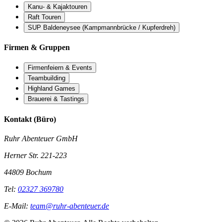
Kanu- & Kajaktouren
Raft Touren
SUP Baldeneysee (Kampmannbrücke / Kupferdreh)
Firmen & Gruppen
Firmenfeiern & Events
Teambuilding
Highland Games
Brauerei & Tastings
Kontakt (Büro)
Ruhr Abenteuer GmbH
Herner Str. 221-223
44809 Bochum
Tel:
02327 369780
E-Mail:
team@ruhr-abenteuer.de